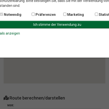
chutzerklärung. Bitte bestätigen Sie, dass Sie mit der Verwendung vo
standen sind.
Notwendig
Präferenzen
Marketing
Statis
ails anzeigen
Route berechnen/darstellen
von: