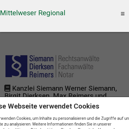
Mittelweser Regional
To
na
Kanzlei Siemann Werner Siemann,
Birgit Dierksen, Max Reimers und
Stefan Siemann
se Webseite verwendet Cookies
rwenden Cookies, um Inhalte zu personalisieren und die Zugriffe auf u
Karte
e zu analysieren. Weitere Informationen finden Sie in unserer