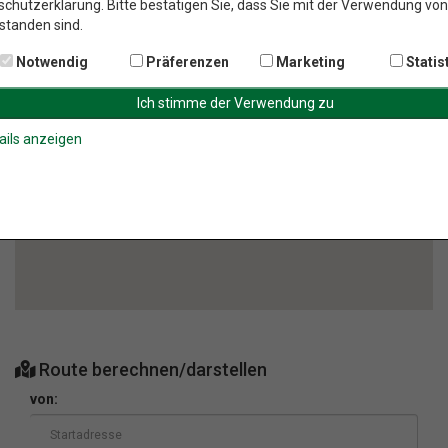
chutzerklärung. Bitte bestätigen Sie, dass Sie mit der Verwendung vo
standen sind.
Notwendig
Präferenzen
Marketing
Statis
ails anzeigen
Route berechnen/darstellen
von: