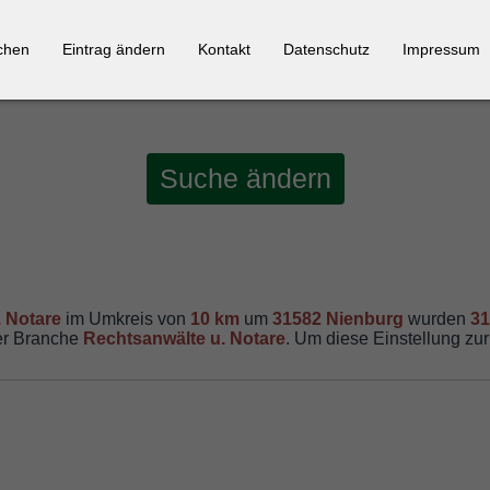
chen
Eintrag ändern
Kontakt
Datenschutz
Impressum
Suche ändern
 Notare
im Umkreis von
10 km
um
31582 Nienburg
wurden
31
der Branche
Rechtsanwälte u. Notare
. Um diese Einstellung zur