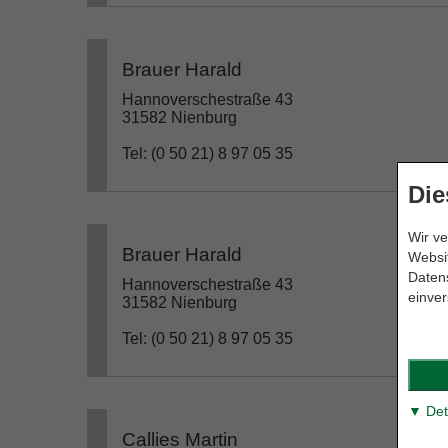
Brauer Harald
Hannoverschestraße 43
31582 Nienburg
Tel: (0 50 21) 8 97 05 35
Die
Wir ve
Brauer Harald
Websit
Datens
Hannoverschestraße 43
einver
31582 Nienburg
Tel: (0 50 21) 8 97 05 35
▼ Det
Callies Martin