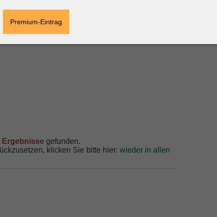
Premium-Eintrag
 Ergebnisse
gefunden.
ückzusetzen, klicken Sie bitte hier:
wieder in allen