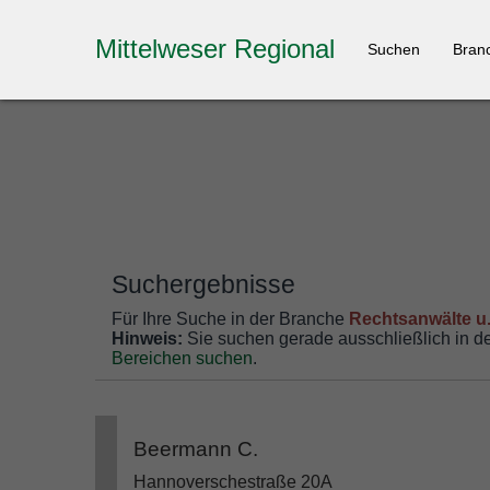
Mittelweser Regional
Suchen
Bran
Suchergebnisse
Für Ihre Suche in der Branche
Rechtsanwälte u.
Hinweis:
Sie suchen gerade ausschließlich in 
Bereichen suchen
.
Beermann C.
Hannoverschestraße 20A