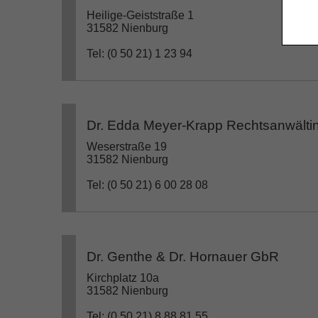
Heilige-Geiststraße 1
31582 Nienburg
Tel: (0 50 21) 1 23 94
Dr. Edda Meyer-Krapp Rechtsanwälti
Weserstraße 19
31582 Nienburg
Tel: (0 50 21) 6 00 28 08
Dr. Genthe & Dr. Hornauer GbR
Kirchplatz 10a
31582 Nienburg
Tel: (0 50 21) 8 88 81 55