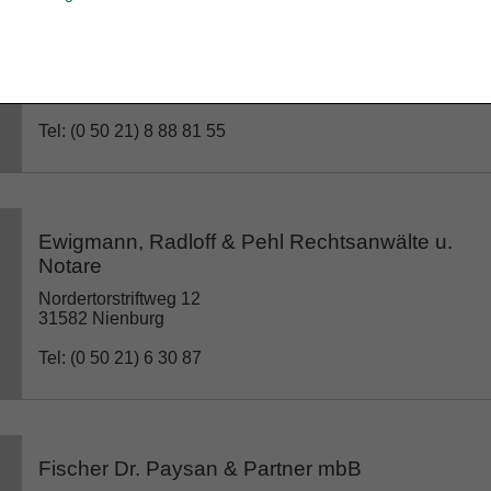
Dr. Genthe & Dr. Hornauer GbR
Kirchplatz 10a
31582 Nienburg
Tel: (0 50 21) 8 88 81 55
Ewigmann, Radloff & Pehl Rechtsanwälte u.
Notare
Nordertorstriftweg 12
31582 Nienburg
Tel: (0 50 21) 6 30 87
Fischer Dr. Paysan & Partner mbB