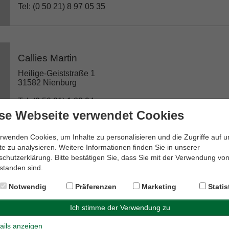
Tel: (0 50 21) 8 97 05 35
Callies Martin
Heilige-Geiststraße 1
31582 Nienburg
Tel: (0 50 21) 1 23 94
se Webseite verwendet Cookies
rwenden Cookies, um Inhalte zu personalisieren und die Zugriffe auf 
e zu analysieren. Weitere Informationen finden Sie in unserer
Dr. Edda Meyer-Krapp Rechtsanwältin
chutzerklärung. Bitte bestätigen Sie, dass Sie mit der Verwendung vo
standen sind.
Weserstraße 19
31582 Nienburg
Notwendig
Präferenzen
Marketing
Statis
Tel: (0 50 21) 6 00 28 08
ails anzeigen