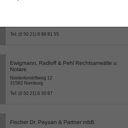
Dr. Genthe & Dr. Hornauer GbR
Kirchplatz 10a
31582 Nienburg
Tel: (0 50 21) 8 88 81 55
Ewigmann, Radloff & Pehl Rechtsanwälte u.
Notare
Nordertorstriftweg 12
31582 Nienburg
Tel: (0 50 21) 6 30 87
Fischer Dr. Paysan & Partner mbB