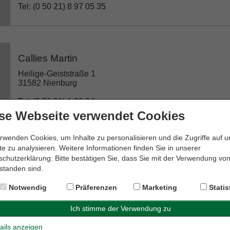
Tel: (0 50 21) 8 97 05 35
Callies Martin
Heilige-Geiststraße 1
31582 Nienburg
Tel: (0 50 21) 1 23 94
se Webseite verwendet Cookies
rwenden Cookies, um Inhalte zu personalisieren und die Zugriffe auf 
e zu analysieren. Weitere Informationen finden Sie in unserer
Dr. Edda Meyer-Krapp Rechtsanwältin
chutzerklärung. Bitte bestätigen Sie, dass Sie mit der Verwendung vo
standen sind.
Weserstraße 19
31582 Nienburg
Notwendig
Präferenzen
Marketing
Statis
Tel: (0 50 21) 6 00 28 08
ails anzeigen