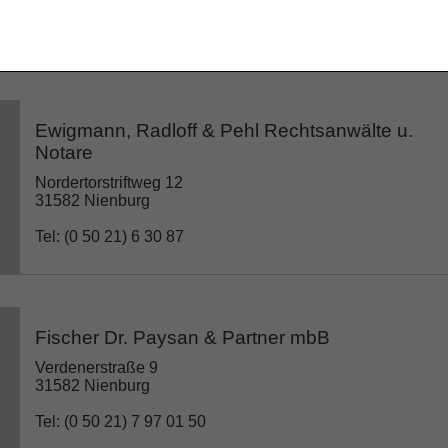
Tel: (0 50 21) 8 88 81 55
Ewigmann, Radloff & Pehl Rechtsanwälte u.
Notare
Nordertorstriftweg 12
31582 Nienburg
Tel: (0 50 21) 6 30 87
Fischer Dr. Paysan & Partner mbB
Verdenerstraße 9
31582 Nienburg
Tel: (0 50 21) 7 97 01 50