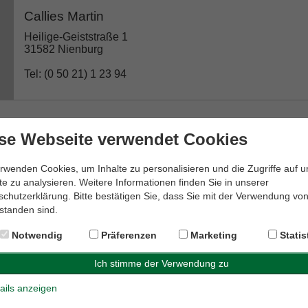
Callies Martin
Heilige-Geiststraße 1
31582 Nienburg
Tel: (0 50 21) 1 23 94
se Webseite verwendet Cookies
Dr. Edda Meyer-Krapp Rechtsanwältin
Weserstraße 19
rwenden Cookies, um Inhalte zu personalisieren und die Zugriffe auf 
31582 Nienburg
e zu analysieren. Weitere Informationen finden Sie in unserer
chutzerklärung. Bitte bestätigen Sie, dass Sie mit der Verwendung vo
Tel: (0 50 21) 6 00 28 08
standen sind.
Notwendig
Präferenzen
Marketing
Statis
Dr. Genthe & Dr. Hornauer GbR
ails anzeigen
Kirchplatz 10a
31582 Nienburg