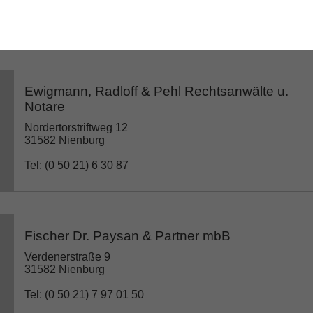
Tel: (0 50 21) 8 88 81 55
Ewigmann, Radloff & Pehl Rechtsanwälte u.
Notare
Nordertorstriftweg 12
31582 Nienburg
Tel: (0 50 21) 6 30 87
Fischer Dr. Paysan & Partner mbB
Verdenerstraße 9
31582 Nienburg
Tel: (0 50 21) 7 97 01 50