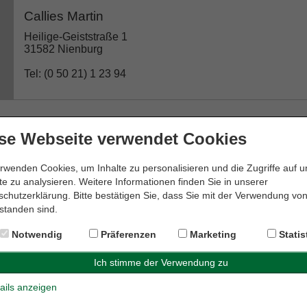
Callies Martin
Heilige-Geiststraße 1
31582 Nienburg
Tel: (0 50 21) 1 23 94
se Webseite verwendet Cookies
Dr. Edda Meyer-Krapp Rechtsanwältin
Weserstraße 19
rwenden Cookies, um Inhalte zu personalisieren und die Zugriffe auf 
31582 Nienburg
e zu analysieren. Weitere Informationen finden Sie in unserer
chutzerklärung. Bitte bestätigen Sie, dass Sie mit der Verwendung vo
Tel: (0 50 21) 6 00 28 08
standen sind.
Notwendig
Präferenzen
Marketing
Statis
Dr. Genthe & Dr. Hornauer GbR
ails anzeigen
Kirchplatz 10a
31582 Nienburg