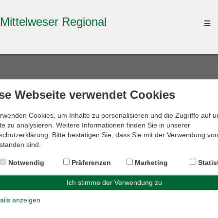
Mittelweser Regional
To
na
se Webseite verwendet Cookies
Suche ändern
rwenden Cookies, um Inhalte zu personalisieren und die Zugriffe auf 
e zu analysieren. Weitere Informationen finden Sie in unserer
chutzerklärung. Bitte bestätigen Sie, dass Sie mit der Verwendung vo
standen sind.
Suchergebnisse
Notwendig
Präferenzen
Marketing
Statis
Für Ihre Suche nach
Scheidungsrecht
im Umkreis von
10
km
um
31582 Nienburg
wurde
1 Ergebnis
gefunden.
ails anzeigen
Dr. Genthe & Dr. Hornauer GbR