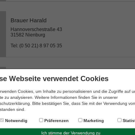
Brauer Harald
Hannoverschestraße 43
31582 Nienburg
Tel: (0 50 21) 8 97 05 35
Callies Martin
se Webseite verwendet Cookies
Heilige-Geiststraße 1
31582 Nienburg
rwenden Cookies, um Inhalte zu personalisieren und die Zugriffe auf 
e zu analysieren. Weitere Informationen finden Sie in unserer
Tel: (0 50 21) 1 23 94
chutzerklärung. Bitte bestätigen Sie, dass Sie mit der Verwendung vo
standen sind.
Notwendig
Präferenzen
Marketing
Statis
Dr. Edda Meyer-Krapp Rechtsanwältin