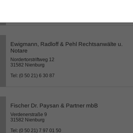
31582 Nienburg
Tel: (0 50 21) 8 88 81 55
Ewigmann, Radloff & Pehl Rechtsanwälte u.
Notare
Nordertorstriftweg 12
31582 Nienburg
Tel: (0 50 21) 6 30 87
Fischer Dr. Paysan & Partner mbB
Verdenerstraße 9
31582 Nienburg
Tel: (0 50 21) 7 97 01 50