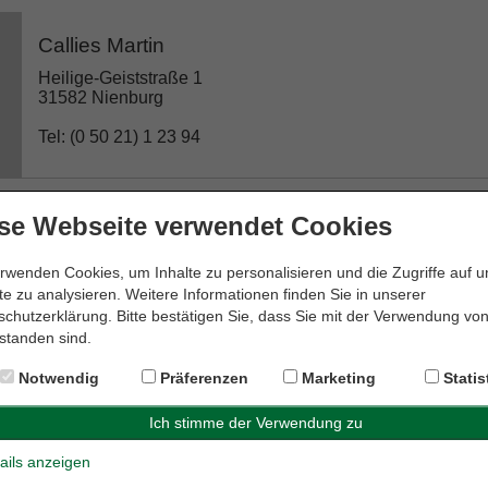
Callies Martin
Heilige-Geiststraße 1
31582 Nienburg
Tel: (0 50 21) 1 23 94
se Webseite verwendet Cookies
Dr. Edda Meyer-Krapp Rechtsanwältin
rwenden Cookies, um Inhalte zu personalisieren und die Zugriffe auf 
Weserstraße 19
e zu analysieren. Weitere Informationen finden Sie in unserer
31582 Nienburg
chutzerklärung. Bitte bestätigen Sie, dass Sie mit der Verwendung vo
standen sind.
Tel: (0 50 21) 6 00 28 08
Notwendig
Präferenzen
Marketing
Statis
Dr. Genthe & Dr. Hornauer GbR
ails anzeigen
Kirchplatz 10a