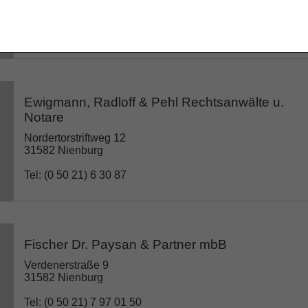
31582 Nienburg
Tel: (0 50 21) 8 88 81 55
Ewigmann, Radloff & Pehl Rechtsanwälte u.
Notare
Nordertorstriftweg 12
31582 Nienburg
Tel: (0 50 21) 6 30 87
Fischer Dr. Paysan & Partner mbB
Verdenerstraße 9
31582 Nienburg
Tel: (0 50 21) 7 97 01 50