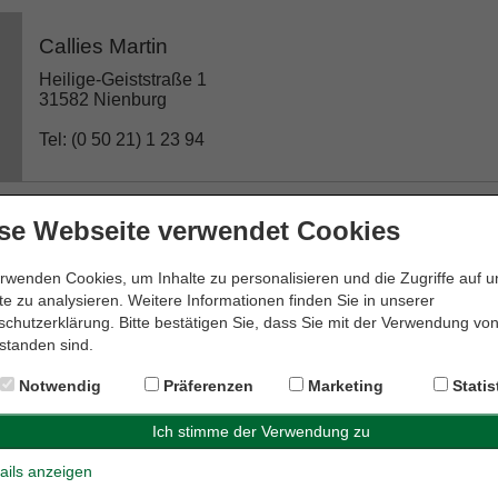
Callies Martin
Heilige-Geiststraße 1
31582 Nienburg
Tel: (0 50 21) 1 23 94
se Webseite verwendet Cookies
Dr. Edda Meyer-Krapp Rechtsanwältin
rwenden Cookies, um Inhalte zu personalisieren und die Zugriffe auf 
Weserstraße 19
e zu analysieren. Weitere Informationen finden Sie in unserer
31582 Nienburg
chutzerklärung. Bitte bestätigen Sie, dass Sie mit der Verwendung vo
standen sind.
Tel: (0 50 21) 6 00 28 08
Notwendig
Präferenzen
Marketing
Statis
Dr. Genthe & Dr. Hornauer GbR
ails anzeigen
Kirchplatz 10a