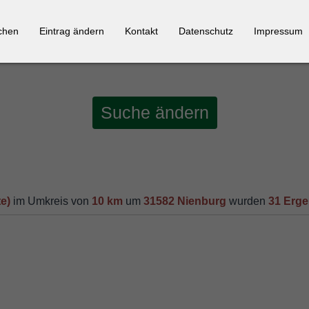
chen
Eintrag ändern
Kontakt
Datenschutz
Impressum
Suche ändern
e)
im Umkreis von
10 km
um
31582 Nienburg
wurden
31 Erge