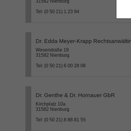
31582 Nienburg
Tel: (0 50 21) 1 23 94
Dr. Edda Meyer-Krapp Rechtsanwälti
Weserstraße 19
31582 Nienburg
Tel: (0 50 21) 6 00 28 08
Dr. Genthe & Dr. Hornauer GbR
Kirchplatz 10a
31582 Nienburg
Tel: (0 50 21) 8 88 81 55