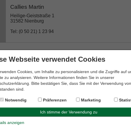
Callies Martin
Heilige-Geiststraße 1
31582 Nienburg
Tel: (0 50 21) 1 23 94
se Webseite verwendet Cookies
Dr. Edda Meyer-Krapp Rechtsanwältin
Weserstraße 19
rwenden Cookies, um Inhalte zu personalisieren und die Zugriffe auf 
31582 Nienburg
e zu analysieren. Weitere Informationen finden Sie in unserer
chutzerklärung. Bitte bestätigen Sie, dass Sie mit der Verwendung vo
Tel: (0 50 21) 6 00 28 08
standen sind.
Notwendig
Präferenzen
Marketing
Statis
Dr. Genthe & Dr. Hornauer GbR
ails anzeigen
Kirchplatz 10a
31582 Nienburg