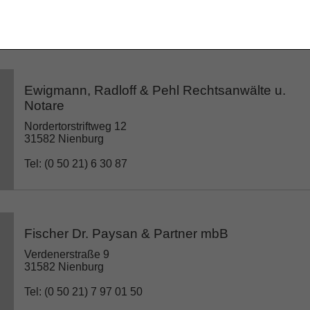
Tel: (0 50 21) 8 88 81 55
Ewigmann, Radloff & Pehl Rechtsanwälte u.
Notare
Nordertorstriftweg 12
31582 Nienburg
Tel: (0 50 21) 6 30 87
Fischer Dr. Paysan & Partner mbB
Verdenerstraße 9
31582 Nienburg
Tel: (0 50 21) 7 97 01 50