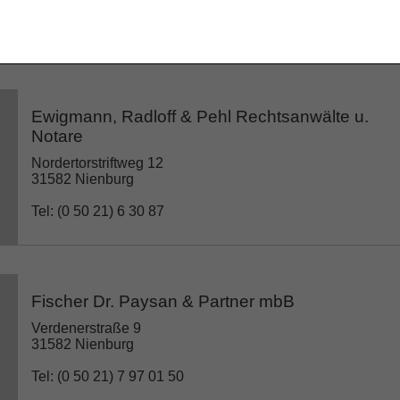
Tel: (0 50 21) 8 88 81 55
Ewigmann, Radloff & Pehl Rechtsanwälte u.
Notare
Nordertorstriftweg 12
31582 Nienburg
Tel: (0 50 21) 6 30 87
Fischer Dr. Paysan & Partner mbB
Verdenerstraße 9
31582 Nienburg
Tel: (0 50 21) 7 97 01 50