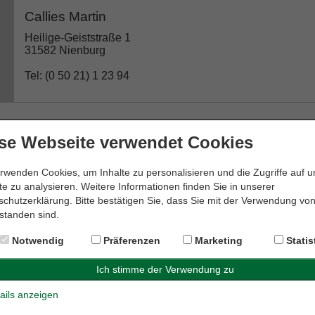
Callies Martin
Heilige-Geiststraße 1
31582 Nienburg
Tel: (0 50 21) 1 23 94
se Webseite verwendet Cookies
Dr. Edda Meyer-Krapp Rechtsanwältin
Weserstraße 19
rwenden Cookies, um Inhalte zu personalisieren und die Zugriffe auf 
31582 Nienburg
e zu analysieren. Weitere Informationen finden Sie in unserer
chutzerklärung. Bitte bestätigen Sie, dass Sie mit der Verwendung vo
Tel: (0 50 21) 6 00 28 08
standen sind.
Notwendig
Präferenzen
Marketing
Statis
Dr. Genthe & Dr. Hornauer GbR
ails anzeigen
Kirchplatz 10a
31582 Nienburg