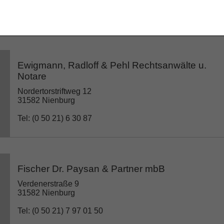
Tel: (0 50 21) 8 88 81 55
Ewigmann, Radloff & Pehl Rechtsanwälte u.
Notare
Nordertorstriftweg 12
31582 Nienburg
Tel: (0 50 21) 6 30 87
Fischer Dr. Paysan & Partner mbB
Verdenerstraße 9
31582 Nienburg
Tel: (0 50 21) 7 97 01 50