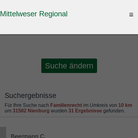
Mittelweser Regional
To
na
Suche ändern
Suchergebnisse
Für Ihre Suche nach
Familienrecht
im Umkreis von
10 km
um
31582 Nienburg
wurden
31 Ergebnisse
gefunden.
Beermann C.