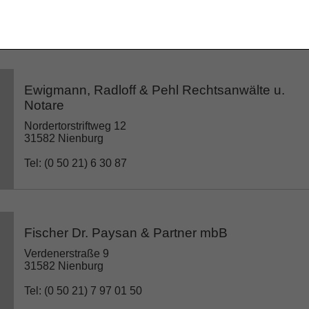
Tel: (0 50 21) 8 88 81 55
Ewigmann, Radloff & Pehl Rechtsanwälte u.
Notare
Nordertorstriftweg 12
31582 Nienburg
Tel: (0 50 21) 6 30 87
Fischer Dr. Paysan & Partner mbB
Verdenerstraße 9
31582 Nienburg
Tel: (0 50 21) 7 97 01 50