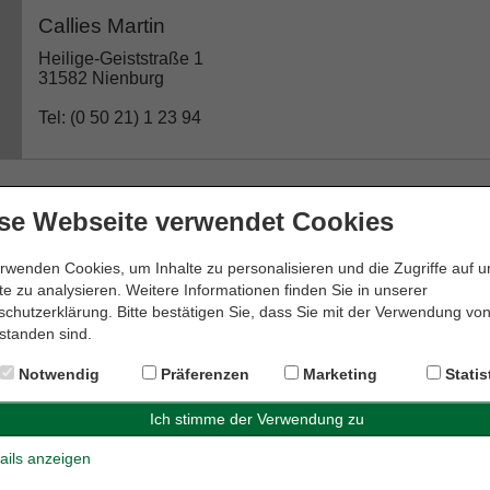
Callies Martin
Heilige-Geiststraße 1
31582 Nienburg
Tel: (0 50 21) 1 23 94
se Webseite verwendet Cookies
Dr. Edda Meyer-Krapp Rechtsanwältin
Weserstraße 19
rwenden Cookies, um Inhalte zu personalisieren und die Zugriffe auf 
31582 Nienburg
e zu analysieren. Weitere Informationen finden Sie in unserer
chutzerklärung. Bitte bestätigen Sie, dass Sie mit der Verwendung vo
Tel: (0 50 21) 6 00 28 08
standen sind.
Notwendig
Präferenzen
Marketing
Statis
Dr. Genthe & Dr. Hornauer GbR
ails anzeigen
Kirchplatz 10a
31582 Nienburg