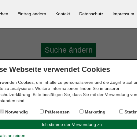
chen
Eintrag ändern
Kontakt
Datenschutz
Impressum
Suche ändern
se Webseite verwendet Cookies
rwenden Cookies, um Inhalte zu personalisieren und die Zugriffe auf 
e zu analysieren. Weitere Informationen finden Sie in unserer
on
10 km
um
31582 Nienburg
wurden
3 Ergebnisse
gefunden.
chutzerklärung. Bitte bestätigen Sie, dass Sie mit der Verwendung vo
standen sind.
Notwendig
Präferenzen
Marketing
Statis
ails anzeigen