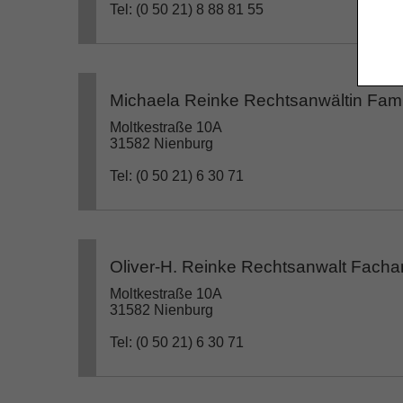
Tel: (0 50 21) 8 88 81 55
Michaela Reinke Rechtsanwältin Famil
Moltkestraße 10A
31582 Nienburg
Tel: (0 50 21) 6 30 71
Oliver-H. Reinke Rechtsanwalt Fachan
Moltkestraße 10A
31582 Nienburg
Tel: (0 50 21) 6 30 71