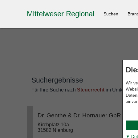
Mittelweser Regional
Suchen
Bran
Die
Suchergebnisse
Wir ve
Websit
Für Ihre Suche nach
Steuerrecht
im Umkreis v
Datens
einver
Dr. Genthe & Dr. Hornauer GbR
Kirchplatz 10a
31582 Nienburg
▼ Det