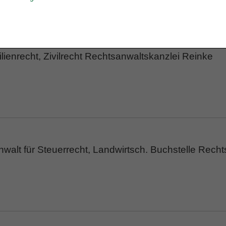
ienrecht, Zivilrecht Rechtsanwaltskanzlei Reinke
walt für Steuerrecht, Landwirtsch. Buchstelle Rech