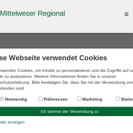
Mittelweser Regional
To
na
se Webseite verwendet Cookies
Suche ändern
rwenden Cookies, um Inhalte zu personalisieren und die Zugriffe auf 
e zu analysieren. Weitere Informationen finden Sie in unserer
chutzerklärung. Bitte bestätigen Sie, dass Sie mit der Verwendung vo
standen sind.
Suchergebnisse
Notwendig
Präferenzen
Marketing
Statis
Für Ihre Suche nach
Mediator
im Umkreis von
10 km
um
31582 Nienburg
wurde
1 Ergebnis
gefunden.
ails anzeigen
Kanzlei Siemann Werner Siemann, Birgit