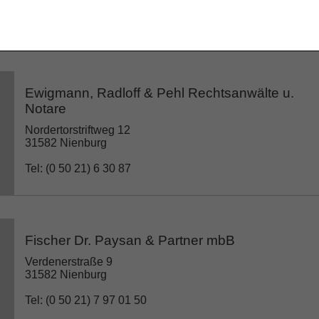
Tel: (0 50 21) 8 88 81 55
Ewigmann, Radloff & Pehl Rechtsanwälte u.
Notare
Nordertorstriftweg 12
31582 Nienburg
Tel: (0 50 21) 6 30 87
Fischer Dr. Paysan & Partner mbB
Verdenerstraße 9
31582 Nienburg
Tel: (0 50 21) 7 97 01 50