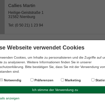
Callies Martin
Heilige-Geiststraße 1
31582 Nienburg
Tel: (0 50 21) 1 23 94
se Webseite verwendet Cookies
Dr. Edda Meyer-Krapp Rechtsanwältin
Weserstraße 19
rwenden Cookies, um Inhalte zu personalisieren und die Zugriffe auf 
31582 Nienburg
e zu analysieren. Weitere Informationen finden Sie in unserer
chutzerklärung. Bitte bestätigen Sie, dass Sie mit der Verwendung vo
Tel: (0 50 21) 6 00 28 08
standen sind.
Notwendig
Präferenzen
Marketing
Statis
Dr. Genthe & Dr. Hornauer GbR
ails anzeigen
Kirchplatz 10a
31582 Nienburg