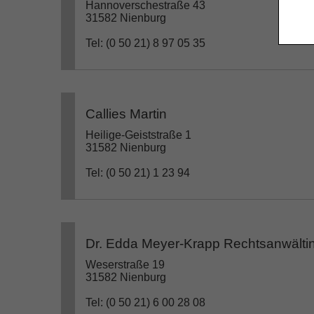
Hannoverschestraße 43
31582 Nienburg
Tel: (0 50 21) 8 97 05 35
Callies Martin
Heilige-Geiststraße 1
31582 Nienburg
Tel: (0 50 21) 1 23 94
Dr. Edda Meyer-Krapp Rechtsanwälti
Weserstraße 19
31582 Nienburg
Tel: (0 50 21) 6 00 28 08