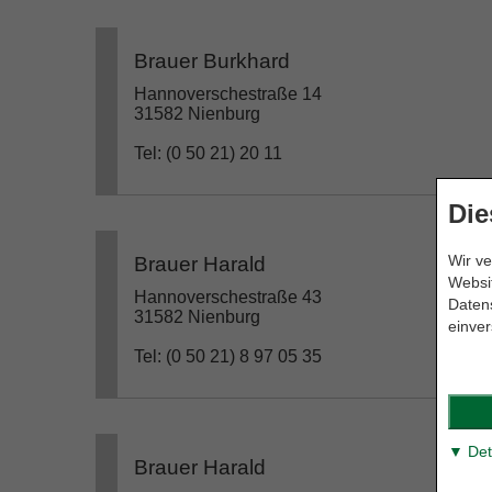
Brauer Burkhard
Hannoverschestraße 14
31582 Nienburg
Tel: (0 50 21) 20 11
Die
Wir ve
Brauer Harald
Websit
Hannoverschestraße 43
Datens
31582 Nienburg
einver
Tel: (0 50 21) 8 97 05 35
▼ Det
Brauer Harald