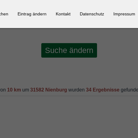
chen
Eintrag ändern
Kontakt
Datenschutz
Impressum
Suche ändern
von
10 km
um
31582 Nienburg
wurden
34 Ergebnisse
gefunde