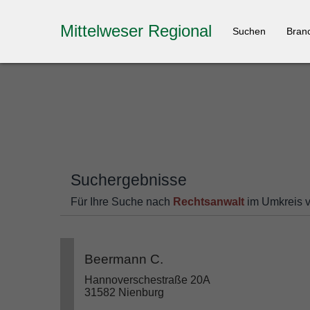
Mittelweser Regional
Suchen
Bran
Suchergebnisse
Für Ihre Suche nach
Rechtsanwalt
im Umkreis 
Beermann C.
Hannoverschestraße 20A
31582 Nienburg