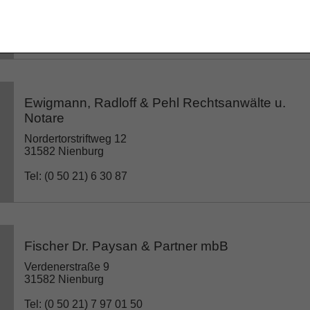
31582 Nienburg
Tel: (0 50 21) 8 88 81 55
Ewigmann, Radloff & Pehl Rechtsanwälte u.
Notare
Nordertorstriftweg 12
31582 Nienburg
Tel: (0 50 21) 6 30 87
Fischer Dr. Paysan & Partner mbB
Verdenerstraße 9
31582 Nienburg
Tel: (0 50 21) 7 97 01 50