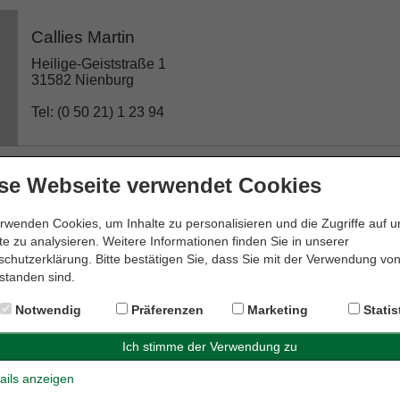
Callies Martin
Heilige-Geiststraße 1
31582 Nienburg
Tel: (0 50 21) 1 23 94
se Webseite verwendet Cookies
Dr. Edda Meyer-Krapp Rechtsanwältin
rwenden Cookies, um Inhalte zu personalisieren und die Zugriffe auf 
Weserstraße 19
e zu analysieren. Weitere Informationen finden Sie in unserer
31582 Nienburg
chutzerklärung. Bitte bestätigen Sie, dass Sie mit der Verwendung vo
standen sind.
Tel: (0 50 21) 6 00 28 08
Notwendig
Präferenzen
Marketing
Statis
Dr. Genthe & Dr. Hornauer GbR
ails anzeigen
Kirchplatz 10a