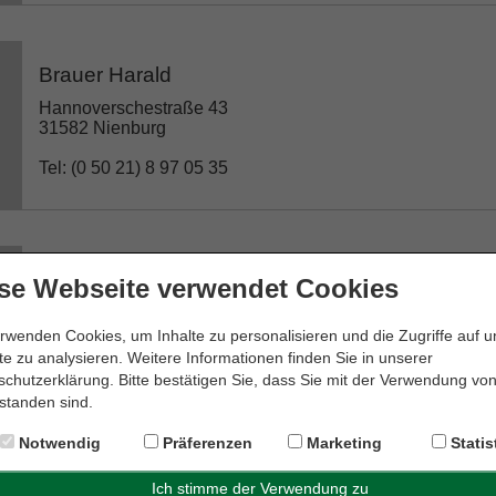
Brauer Harald
Hannoverschestraße 43
31582 Nienburg
Tel: (0 50 21) 8 97 05 35
Callies Martin
se Webseite verwendet Cookies
Heilige-Geiststraße 1
31582 Nienburg
rwenden Cookies, um Inhalte zu personalisieren und die Zugriffe auf 
e zu analysieren. Weitere Informationen finden Sie in unserer
Tel: (0 50 21) 1 23 94
chutzerklärung. Bitte bestätigen Sie, dass Sie mit der Verwendung vo
standen sind.
Notwendig
Präferenzen
Marketing
Statis
Dr. Edda Meyer-Krapp Rechtsanwältin