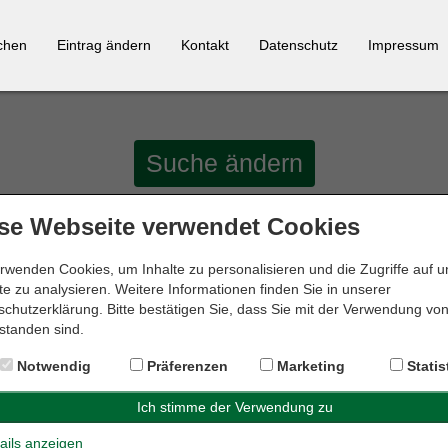
chen
Eintrag ändern
Kontakt
Datenschutz
Impressum
Suche ändern
se Webseite verwendet Cookies
rwenden Cookies, um Inhalte zu personalisieren und die Zugriffe auf 
e zu analysieren. Weitere Informationen finden Sie in unserer
kreis von
10 km
um
31582 Nienburg
wurde
1 Ergebnis
gefun
chutzerklärung. Bitte bestätigen Sie, dass Sie mit der Verwendung vo
standen sind.
Notwendig
Präferenzen
Marketing
Statis
ails anzeigen