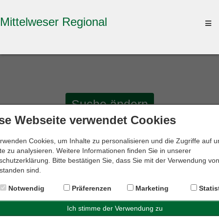
Mittelweser Regional
To
na
Suche ändern
se Webseite verwendet Cookies
rwenden Cookies, um Inhalte zu personalisieren und die Zugriffe auf 
Suchergebnisse
e zu analysieren. Weitere Informationen finden Sie in unserer
chutzerklärung. Bitte bestätigen Sie, dass Sie mit der Verwendung vo
Für Ihre Suche nach
Steuerrecht (Fachanwälte)
im Umkreis
standen sind.
von
10 km
um
31582 Nienburg
wurden
3 Ergebnisse
gefunden.
Notwendig
Präferenzen
Marketing
Statis