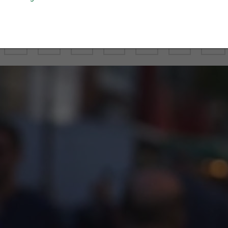
D
E
F
G
H
I
J
Q
R
S
T
U
V
W