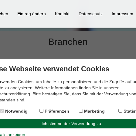
chen
Eintrag ändern
Kontakt
Datenschutz
Impressum
Branchen
Geben Sie einen Suchbegriff ein:
se Webseite verwendet Cookies
rwenden Cookies, um Inhalte zu personalisieren und die Zugriffe auf 
e zu analysieren. Weitere Informationen finden Sie in unserer
Jetzt finden
chutzerklärung. Bitte bestätigen Sie, dass Sie mit der Verwendung vo
standen sind.
oder
Notwendig
Präferenzen
Marketing
Statis
Klicken Sie auf einen Anfangsbuchstaben:
ails anzeigen