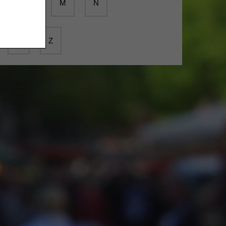
K
L
M
N
Y
Z