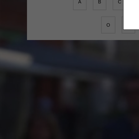
A
B
C
O
P