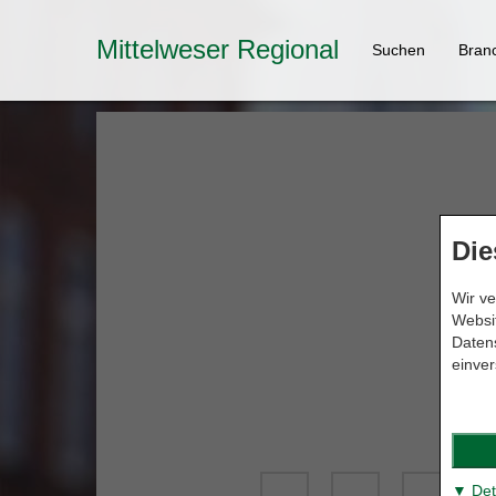
Mittelweser Regional
Suchen
Bran
Die
Wir ve
Websit
Datens
einver
▼ Det