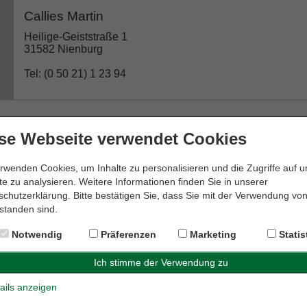
Callies Martin
Heilige-Geiststraße 1
31582 Nienburg
Tel: (0 50 21) 1 23 94
se Webseite verwendet Cookies
Dr. Edda Meyer-Krapp Rechtsanwältin
Weserstraße 19
rwenden Cookies, um Inhalte zu personalisieren und die Zugriffe auf 
31582 Nienburg
e zu analysieren. Weitere Informationen finden Sie in unserer
chutzerklärung. Bitte bestätigen Sie, dass Sie mit der Verwendung vo
Tel: (0 50 21) 6 00 28 08
standen sind.
Notwendig
Präferenzen
Marketing
Statis
Dr. Genthe & Dr. Hornauer GbR
ails anzeigen
Kirchplatz 10a
31582 Nienburg