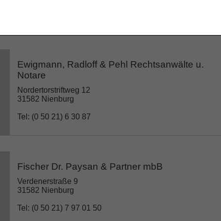
Tel: (0 50 21) 8 88 81 55
Ewigmann, Radloff & Pehl Rechtsanwälte u.
Notare
Nordertorstriftweg 12
31582 Nienburg
Tel: (0 50 21) 6 30 87
Fischer Dr. Paysan & Partner mbB
Verdenerstraße 9
31582 Nienburg
Tel: (0 50 21) 7 97 01 50