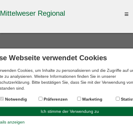
Mittelweser Regional
To
na
se Webseite verwendet Cookies
Suche ändern
rwenden Cookies, um Inhalte zu personalisieren und die Zugriffe auf 
e zu analysieren. Weitere Informationen finden Sie in unserer
chutzerklärung. Bitte bestätigen Sie, dass Sie mit der Verwendung vo
standen sind.
Suchergebnisse
Notwendig
Präferenzen
Marketing
Statis
Für Ihre Suche im Umkreis von
km
um
wurden leider keine
Ergebnisse gefunden.
Bitte ändern Sie die Suchparameter, um eine neue Suche zu
starten.
ails anzeigen