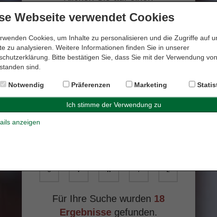
Anfangsbuchstaben:
se Webseite verwendet Cookies
rwenden Cookies, um Inhalte zu personalisieren und die Zugriffe auf 
A
B
C
D
E
e zu analysieren. Weitere Informationen finden Sie in unserer
chutzerklärung. Bitte bestätigen Sie, dass Sie mit der Verwendung vo
standen sind.
F
G
H
I
J
Notwendig
Präferenzen
Marketing
Statis
K
L
M
N
O
ails anzeigen
P
Q
R
S
T
U
V
W
Y
Z
Für Ihre Suche wurden
18
Ergebnisse
gefunden.